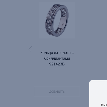
Кольцо из золота с
бриллиантами
921423Б
ДОБАВИТЬ
Мы 