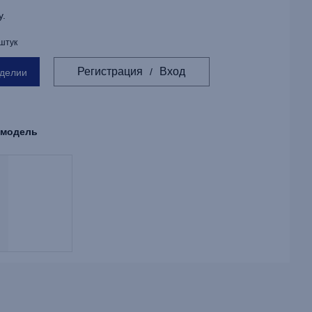
у.
 штук
Регистрация
Вход
/
зделии
 модель