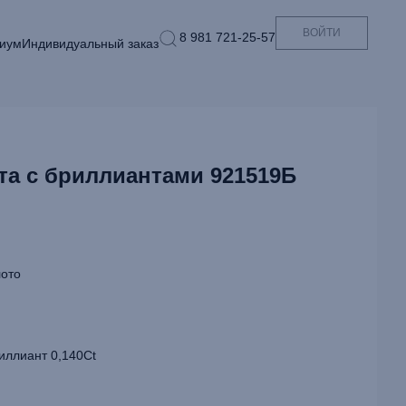
ВОЙТИ
8 981 721-25-57
иум
Индивидуальный заказ
та с бриллиантами 921519Б
ото
иллиант 0,140Ct