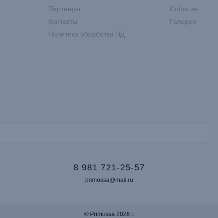
Партнеры
События
Контакты
Галерея
Политика обработки ПД
8 981 721-25-57
primossa@mail.ru
© Primossa 2026 г.