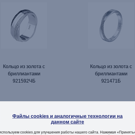
Кольцо из золота с
Кольцо из золота с
бриллиантами
бриллиантами
921592ЧБ
921471Б
Файлы cookies и аналогичные технологии на
ДОБАВИТЬ
ДОБАВИТЬ
данном сайте
используем cookies для улучшения работы нашего сайта. Нажимая «Принять»