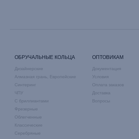
ОБРУЧАЛЬНЫЕ КОЛЬЦА
ОПТОВИКАМ
Дизайнерские
Документация
Алмазная грань, Европейские
Условия
Синтеринг
Оплата заказов
ЧПУ
Доставка
С бриллиантами
Вопросы
Фрезерные
Облегченные
Классические
Серебряные