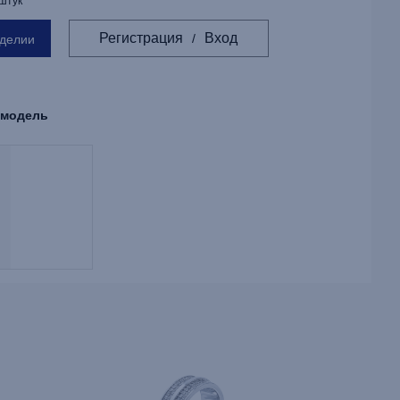
 штук
Регистрация
Вход
/
зделии
 модель