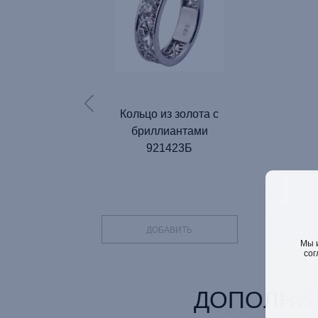
Кольцо из золота с
бриллиантами
921423Б
ДОБАВИТЬ
Мы 
сог
ДОПОЛНИ