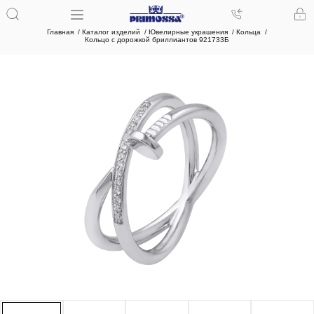
Главная
Каталог изделий
Ювелирные украшения
Кольца
Кольцо с дорожкой бриллиантов 921733Б