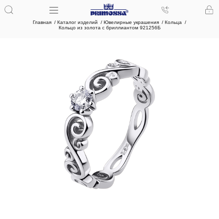
Главная
Каталог изделий
Ювелирные украшения
Кольца
Кольцо из золота с бриллиантом 921256Б