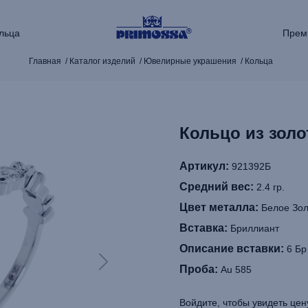
льца
Прем
Главная
Каталог изделий
Ювелирные украшения
Кольца
Кольцо из золо
Артикул:
921392Б
Средний вес:
2.4 гр.
Цвет металла:
Белое Зол
Вставка:
Бриллиант
Описание вставки:
6 Бр 
Проба:
Au 585
Войдите, чтобы увидеть цен