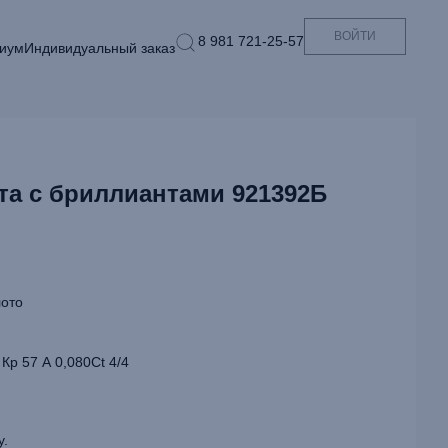
ВОЙТИ
8 981 721-25-57
иум
Индивидуальный заказ
та с бриллиантами 921392Б
ото
Кр 57 А 0,080Ct 4/4
у.