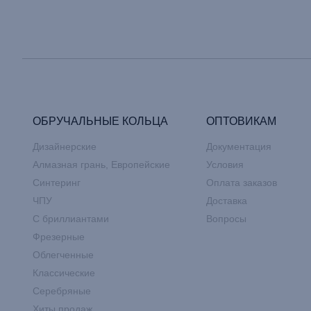
ОБРУЧАЛЬНЫЕ КОЛЬЦА
ОПТОВИКАМ
Дизайнерские
Документация
Алмазная грань, Европейские
Условия
Синтеринг
Оплата заказов
ЧПУ
Доставка
С бриллиантами
Вопросы
Фрезерные
Облегченные
Классические
Серебряные
Хиты продаж