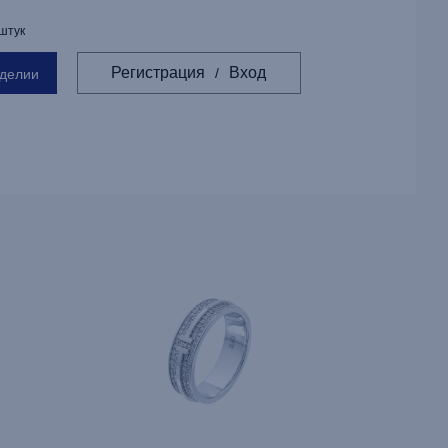
 штук
Регистрация
Вход
/
зделии