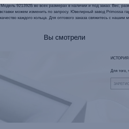
 Модель 921392Б во всех размерах в наличии и под заказ. Вес, ра
 вставки можем изменить по запросу. Ювелирный завод Primossa га
качество каждого кольца. Для оптового заказа свяжитесь с нашим 
Вы смотрели
ИСТОРИЯ
Для того,
ЗАРЕГИ