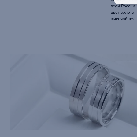
всей России.
цвет золота,
высочайшее 