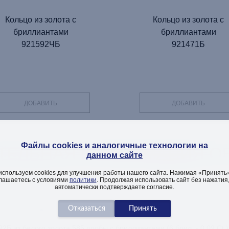
Кольцо из золота с
Кольцо из золота с
бриллиантами
бриллиантами
921592ЧБ
921471Б
ДОБАВИТЬ
ДОБАВИТЬ
Файлы cookies и аналогичные технологии на
ТЕЛЬНАЯ ИНФОРМАЦИЯ ОБ
данном сайте
используем cookies для улучшения работы нашего сайта. Нажимая «Принять»
лашаетесь с условиями
политики
. Продолжая использовать сайт без нажатия
автоматически подтверждаете согласие.
Описание изделия
Как заказать
Вопросы
2Б из белого золота 585 пробы с бриллиантами (6 брил. - 0,09 Ct )