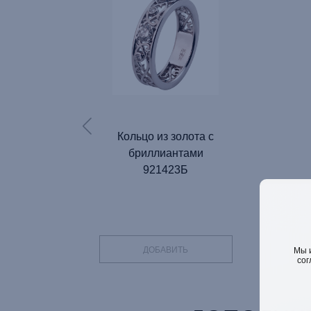
Кольцо из золота с
бриллиантами
921423Б
ДОБАВИТЬ
Мы 
сог