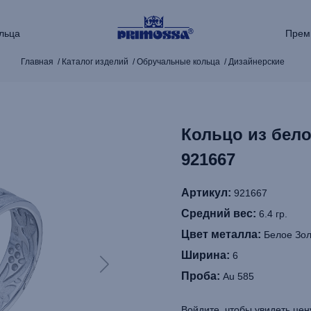
льца
Прем
Главная
Каталог изделий
Обручальные кольца
Дизайнерские
Кольцо из бел
921667
Артикул:
921667
Средний вес:
6.4 гр.
Цвет металла:
Белое Зол
Ширина:
6
Проба:
Au 585
Войдите, чтобы увидеть цен