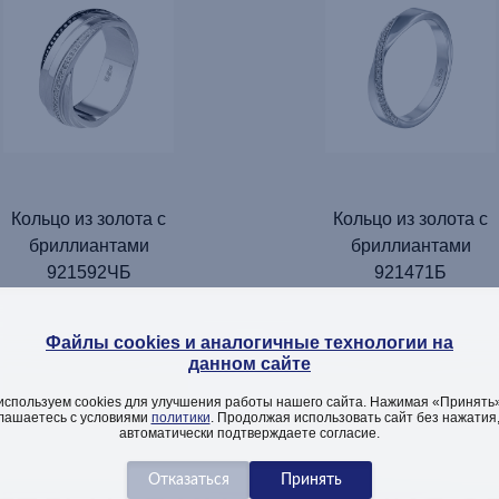
Кольцо из золота с
Кольцо из золота с
бриллиантами
бриллиантами
921592ЧБ
921471Б
Файлы cookies и аналогичные технологии на
данном сайте
ДОБАВИТЬ
ДОБАВИТЬ
используем cookies для улучшения работы нашего сайта. Нажимая «Принять»
лашаетесь с условиями
политики
. Продолжая использовать сайт без нажатия
автоматически подтверждаете согласие.