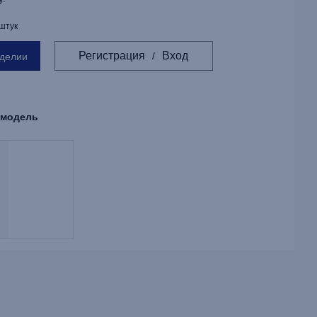
 штук
Регистрация
Вход
/
зделии
 модель