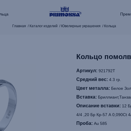
льца
Прем
Главная
Каталог изделий
Ювелирные украшения
Кольца
Кольцо помолв
Артикул:
921792Т
Средний вес:
4.3 гр.
Цвет металла:
Белое Зол
Вставка:
Бриллиант,Танза
Описание вставки:
12 Бр
4/4 ,20 Бр Кр-57 А 0,090Ct 4
Проба:
Au 585