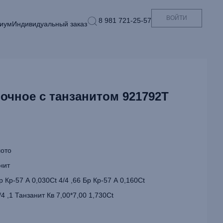
ВОЙТИ
8 981 721-25-57
иум
Индивидуальный заказ
очное с танзанитом 921792Т
ото
нит
 Кр-57 А 0,030Ct 4/4 ,66 Бр Кр-57 А 0,160Ct
/4 ,1 Танзанит Кв 7,00*7,00 1,730Ct