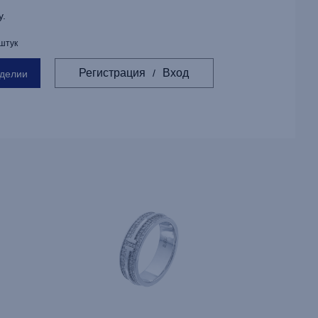
у.
 штук
Регистрация
Вход
/
зделии