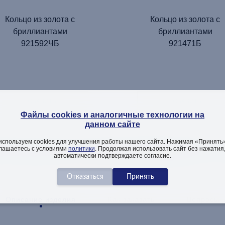
Кольцо из золота с
Кольцо из золота с
бриллиантами
бриллиантами
921592ЧБ
921471Б
ДОБАВИТЬ
ДОБАВИТЬ
Файлы cookies и аналогичные технологии на
данном сайте
используем cookies для улучшения работы нашего сайта. Нажимая «Принять»
ТЕЛЬНАЯ ИНФОРМАЦИЯ ОБ
лашаетесь с условиями
политики
. Продолжая использовать сайт без нажатия
автоматически подтверждаете согласие.
Описание изделия
Как заказать
Вопросы