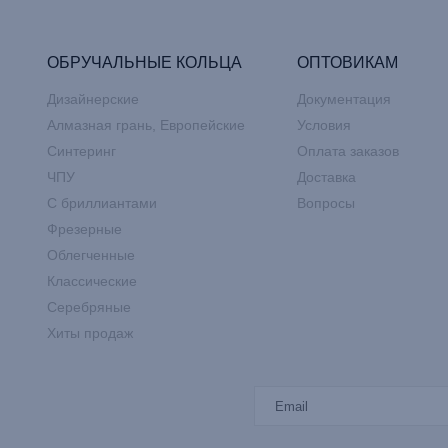
ОБРУЧАЛЬНЫЕ КОЛЬЦА
ОПТОВИКАМ
Дизайнерские
Документация
Алмазная грань, Европейские
Условия
Синтеринг
Оплата заказов
ЧПУ
Доставка
С бриллиантами
Вопросы
Фрезерные
Облегченные
Классические
Серебряные
Хиты продаж