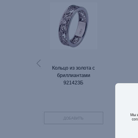
Кольцо из золота с
бриллиантами
921423Б
Мы 
ДОБАВИТЬ
сог