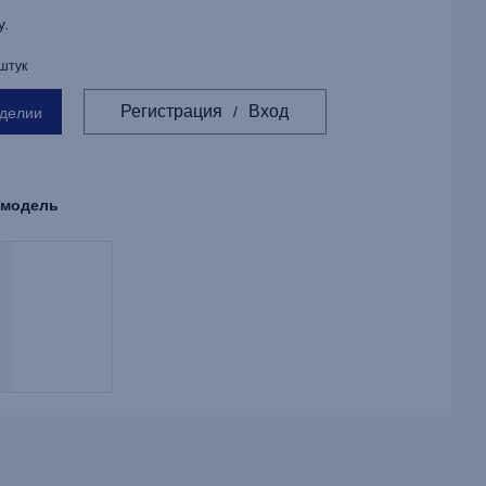
у.
 штук
Регистрация
Вход
/
зделии
 модель