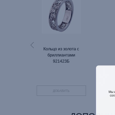
Кольцо из золота с
бриллиантами
921423Б
ДОБАВИТЬ
Мы 
сог