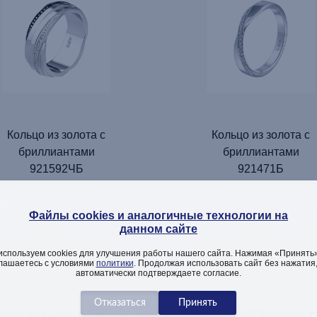
Кольцо из золота с
Кольцо из золота с
бриллиантами
бриллиантами
921592ЧБ
921471Б
Файлы cookies и аналогичные технологии на
данном сайте
ДОБАВИТЬ
ДОБАВИТЬ
используем cookies для улучшения работы нашего сайта. Нажимая «Принять»
лашаетесь с условиями
политики
. Продолжая использовать сайт без нажатия
автоматически подтверждаете согласие.