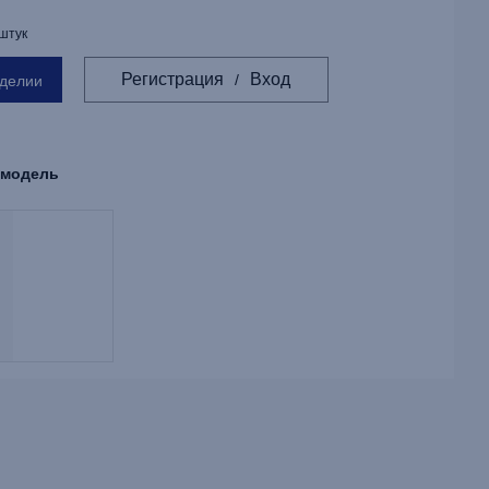
 штук
Регистрация
Вход
/
зделии
 модель