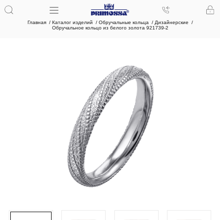
Главная
Каталог изделий
Обручальные кольца
Дизайнерские
Обручальное кольцо из белого золота 921739-2