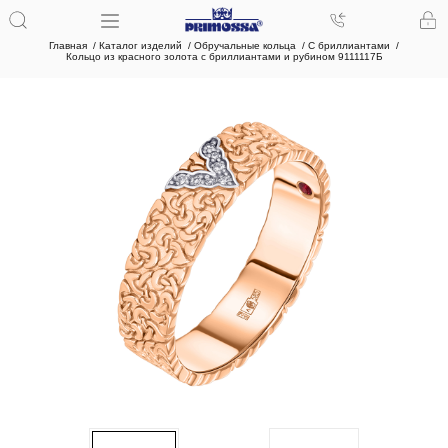
Главная
Каталог изделий
Обручальные кольца
С бриллиантами
Кольцо из красного золота с бриллиантами и рубином 9111117Б