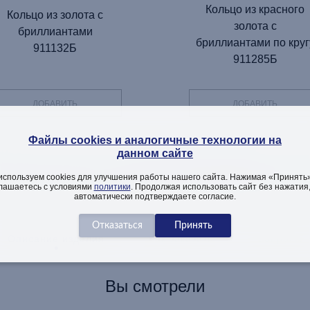
Кольцо из красного
Кольцо из золота с
золота с
бриллиантами
бриллиантами по круг
911132Б
911285Б
ДОБАВИТЬ
ДОБАВИТЬ
Файлы cookies и аналогичные технологии на
данном сайте
ТЕЛЬНАЯ ИНФОРМАЦИЯ ОБ
используем cookies для улучшения работы нашего сайта. Нажимая «Принять»
лашаетесь с условиями
политики
. Продолжая использовать сайт без нажатия
автоматически подтверждаете согласие.
Описание изделия
Как заказать
Вопросы
Вы смотрели