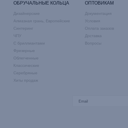
ОБРУЧАЛЬНЫЕ КОЛЬЦА
ОПТОВИКАМ
Дизайнерские
Документация
Алмазная грань, Европейские
Условия
Синтеринг
Оплата заказов
ЧПУ
Доставка
С бриллиантами
Вопросы
Фрезерные
Облегченные
Классические
Серебряные
Хиты продаж