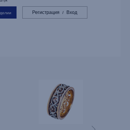
 штук
Регистрация
Вход
/
зделии