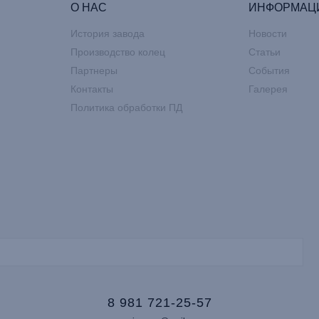
О НАС
ИНФОРМАЦ
История завода
Новости
Производство колец
Статьи
Партнеры
События
Контакты
Галерея
Политика обработки ПД
8 981 721-25-57