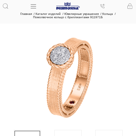
Главная
Каталог изделий
Ювелирные украшения
Кольца
Помолвочное кольцо с бриллиантами 911971Б