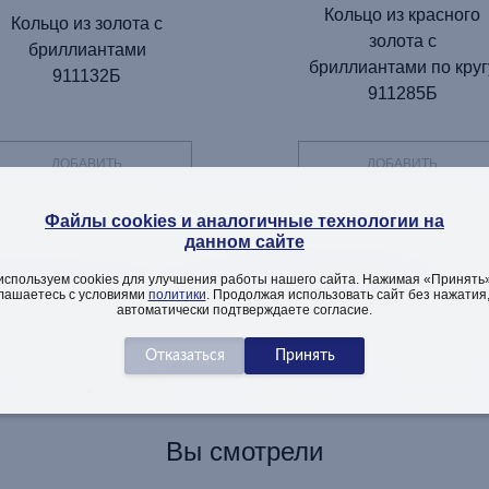
Кольцо из красного
Кольцо из золота с
золота с
бриллиантами
бриллиантами по круг
911132Б
911285Б
ДОБАВИТЬ
ДОБАВИТЬ
Файлы cookies и аналогичные технологии на
данном сайте
ТЕЛЬНАЯ ИНФОРМАЦИЯ ОБ
используем cookies для улучшения работы нашего сайта. Нажимая «Принять»
лашаетесь с условиями
политики
. Продолжая использовать сайт без нажатия
автоматически подтверждаете согласие.
Описание изделия
Как заказать
Вопросы
Вы смотрели