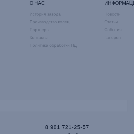
О НАС
ИНФОРМАЦ
История завода
Новости
Производство колец
Статьи
Партнеры
События
Контакты
Галерея
Политика обработки ПД
8 981 721-25-57