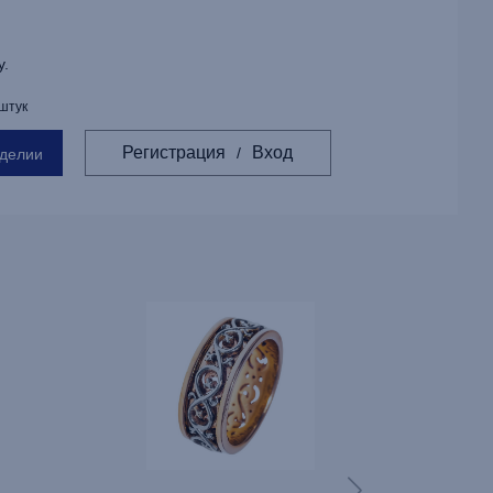
у.
 штук
Регистрация
Вход
/
зделии