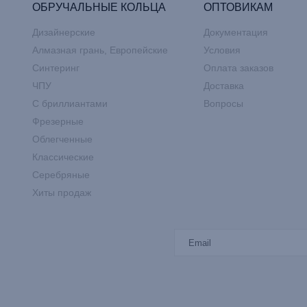
ОБРУЧАЛЬНЫЕ КОЛЬЦА
ОПТОВИКАМ
Дизайнерские
Документация
Алмазная грань, Европейские
Условия
Синтеринг
Оплата заказов
ЧПУ
Доставка
С бриллиантами
Вопросы
Фрезерные
Облегченные
Классические
Серебряные
Хиты продаж