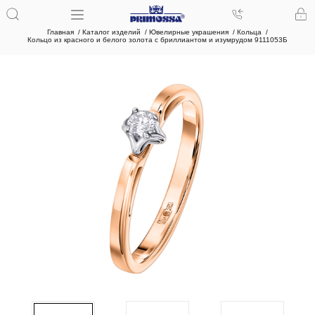
Главная
Каталог изделий
Ювелирные украшения
Кольца
Кольцо из красного и белого золота с бриллиантом и изумрудом 9111053Б