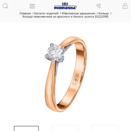
Главная
Каталог изделий
Ювелирные украшения
Кольца
Кольцо помолвочное из красного и белого золота 9111109Б