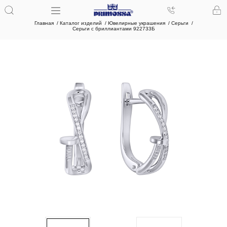
Главная
Каталог изделий
Ювелирные украшения
Серьги
Серьги с бриллиантами 922733Б