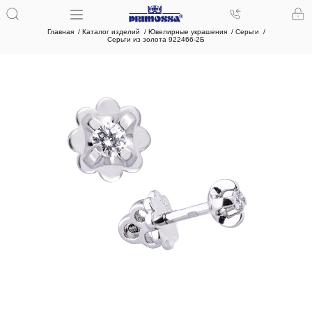
Главная
Каталог изделий
Ювелирные украшения
Серьги
Серьги из золота 922466-2Б