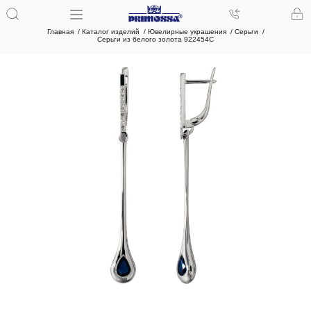
Главная
Каталог изделий
Ювелирные украшения
Серьги
Серьги из белого золота 922454С