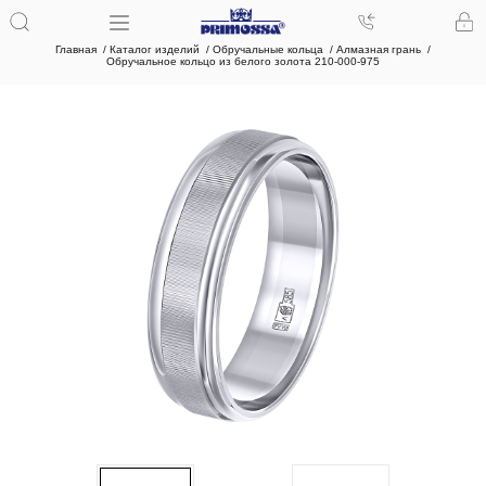
Главная
Каталог изделий
Обручальные кольца
Алмазная грань
Обручальное кольцо из белого золота 210-000-975