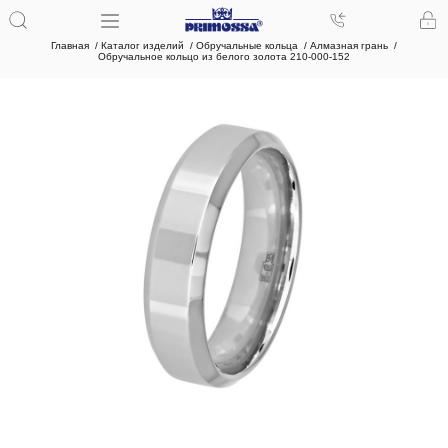
Главная
Каталог изделий
Обручальные кольца
Алмазная грань
Обручальное кольцо из белого золота 210-000-152