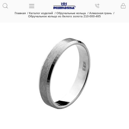
Главная
Каталог изделий
Обручальные кольца
Алмазная грань
Обручальное кольцо из белого золота 210-000-465