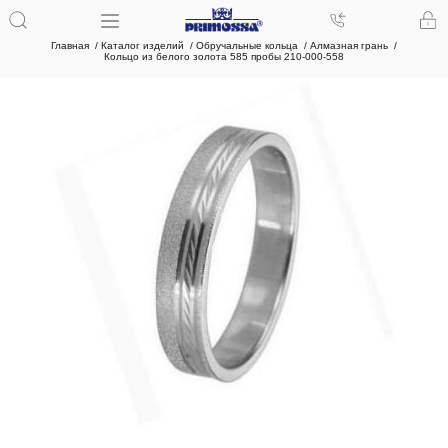
Главная
Каталог изделий
Обручальные кольца
Алмазная грань
Кольцо из белого золота 585 пробы 210-000-558