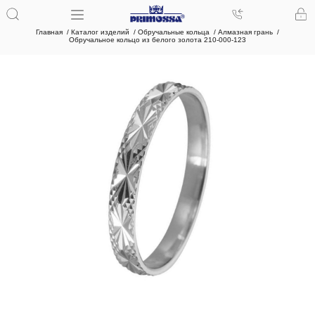
Главная
Каталог изделий
Обручальные кольца
Алмазная грань
Обручальное кольцо из белого золота 210-000-123