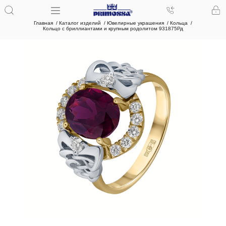
Главная
Каталог изделий
Ювелирные украшения
Кольца
Кольцо с бриллиантами и крупным родолитом 931875Рд