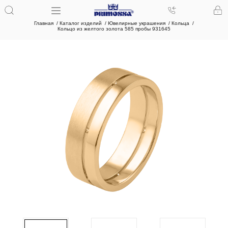
Главная
Каталог изделий
Ювелирные украшения
Кольца
Кольцо из желтого золота 585 пробы 931645