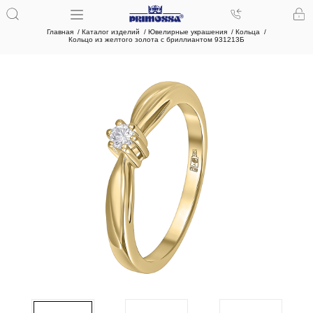
Главная
Каталог изделий
Ювелирные украшения
Кольца
Кольцо из желтого золота с бриллиантом 931213Б