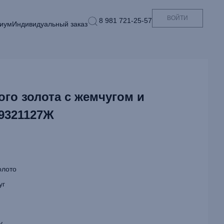
ВОЙТИ
8 981 721-25-57
иум
Индивидуальный заказ
ого золота с жемчугом и
9321127Ж
олото
уг
у.