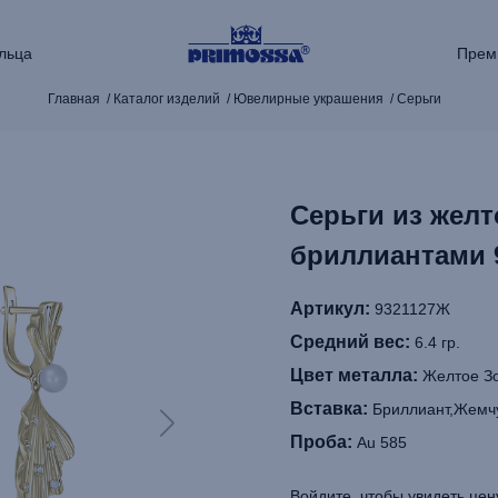
льца
Прем
Главная
Каталог изделий
Ювелирные украшения
Серьги
Серьги из желт
бриллиантами 
Артикул:
9321127Ж
Средний вес:
6.4 гр.
Цвет металла:
Желтое З
Вставка:
Бриллиант,Жемч
Проба:
Au 585
Войдите, чтобы увидеть цен