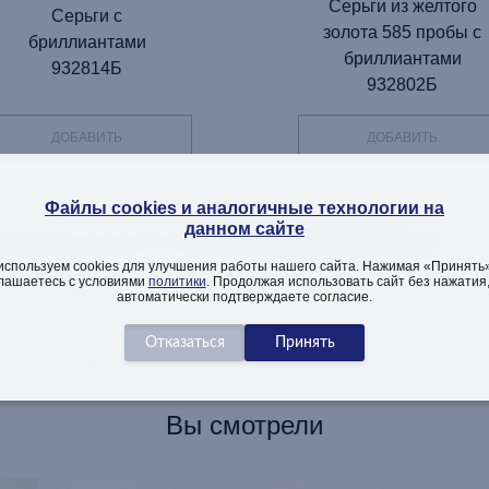
Серьги из желтого
Серьги с
золота 585 пробы с
бриллиантами
бриллиантами
932814Б
932802Б
ДОБАВИТЬ
ДОБАВИТЬ
Файлы cookies и аналогичные технологии на
данном сайте
ТЕЛЬНАЯ ИНФОРМАЦИЯ ОБ
используем cookies для улучшения работы нашего сайта. Нажимая «Принять»
лашаетесь с условиями
политики
. Продолжая использовать сайт без нажатия
автоматически подтверждаете согласие.
Описание изделия
Как заказать
Вопросы
Вы смотрели