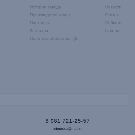
История завода
Новости
Производство колец
Статьи
Партнеры
События
Контакты
Галерея
Политика обработки ПД
8 981 721-25-57
primossa@mail.ru