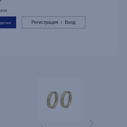
 штук
Регистрация
Вход
/
зделии