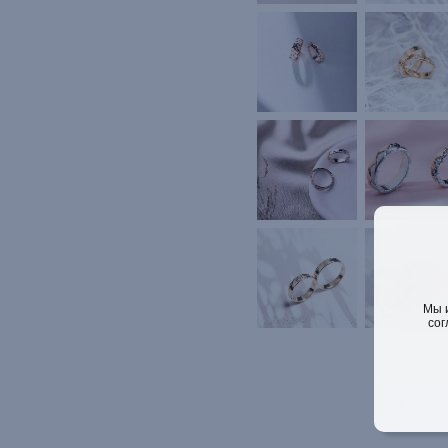
Мы 
сог