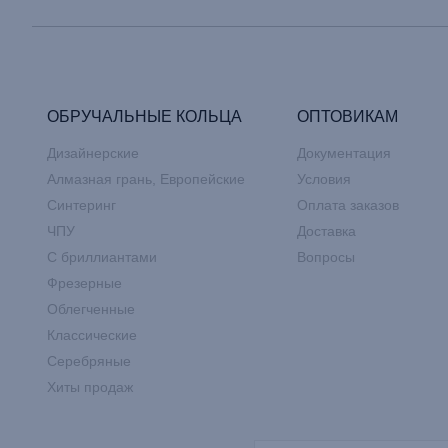
ОБРУЧАЛЬНЫЕ КОЛЬЦА
ОПТОВИКАМ
Дизайнерские
Документация
Алмазная грань, Европейские
Условия
Синтеринг
Оплата заказов
ЧПУ
Доставка
С бриллиантами
Вопросы
Фрезерные
Облегченные
Классические
Серебряные
Хиты продаж