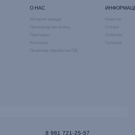
О НАС
ИНФОРМАЦ
История завода
Новости
Производство колец
Статьи
Партнеры
События
Контакты
Галерея
Политика обработки ПД
8 981 721-25-57