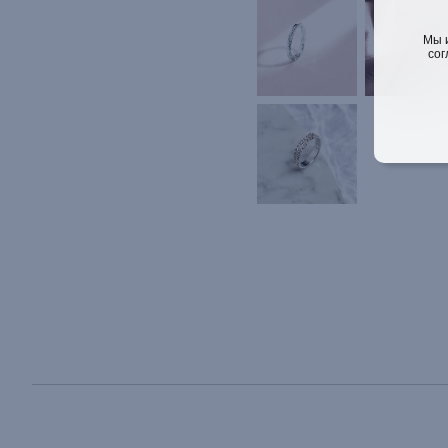
Мы 
сог