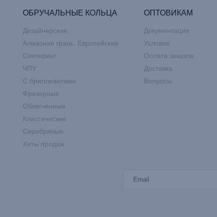
ОБРУЧАЛЬНЫЕ КОЛЬЦА
ОПТОВИКАМ
Дизайнерские
Документация
Алмазная грань, Европейские
Условия
Синтеринг
Оплата заказов
ЧПУ
Доставка
С бриллиантами
Вопросы
Фрезерные
Облегченные
Классические
Серебряные
Хиты продаж