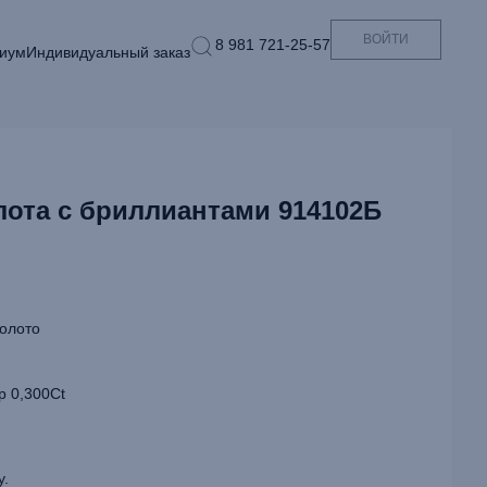
ВОЙТИ
8 981 721-25-57
иум
Индивидуальный заказ
лота с бриллиантами 914102Б
олото
р 0,300Ct
у.