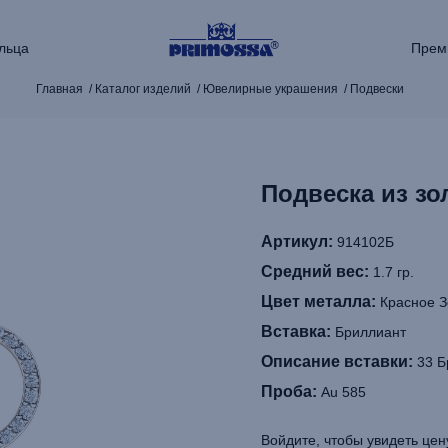
льца
Прем
Главная
Каталог изделий
Ювелирные украшения
Подвески
Подвеска из зо
Артикул:
914102Б
Средний вес:
1.7 гр.
Цвет металла:
Красное З
Вставка:
Бриллиант
Описание вставки:
33 Б
Проба:
Au 585
Войдите, чтобы увидеть цен