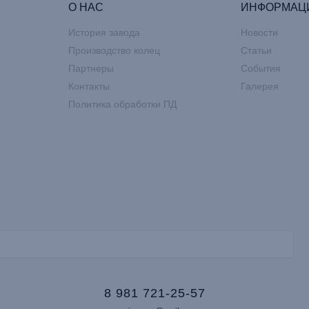
О НАС
ИНФОРМАЦ
История завода
Новости
Производство колец
Статьи
Партнеры
События
Контакты
Галерея
Политика обработки ПД
8 981 721-25-57