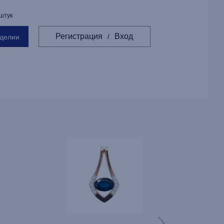
 штук
Регистрация
Вход
/
зделии