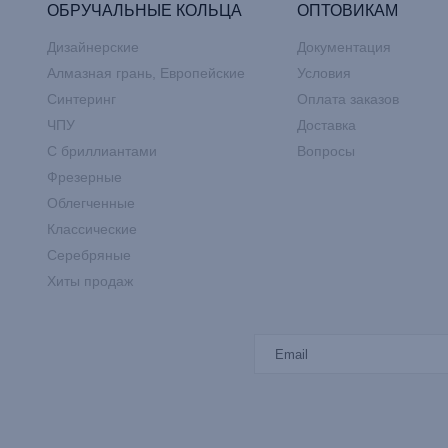
ОБРУЧАЛЬНЫЕ КОЛЬЦА
ОПТОВИКАМ
Дизайнерские
Документация
Алмазная грань, Европейские
Условия
Синтеринг
Оплата заказов
ЧПУ
Доставка
С бриллиантами
Вопросы
Фрезерные
Облегченные
Классические
Серебряные
Хиты продаж