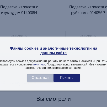
Подвеска из золота с
Подвеска из золота с
изумрудом 914038И
рубинами 914056Р
ДОБАВИТЬ
ДОБАВИТЬ
Файлы cookies и аналогичные технологии на
данном сайте
ТЕЛЬНАЯ ИНФОРМАЦИЯ ОБ
используем cookies для улучшения работы нашего сайта. Нажимая «Принять»
лашаетесь с условиями
политики
. Продолжая использовать сайт без нажатия
автоматически подтверждаете согласие.
Описание изделия
Как заказать
Вопросы
Вы смотрели