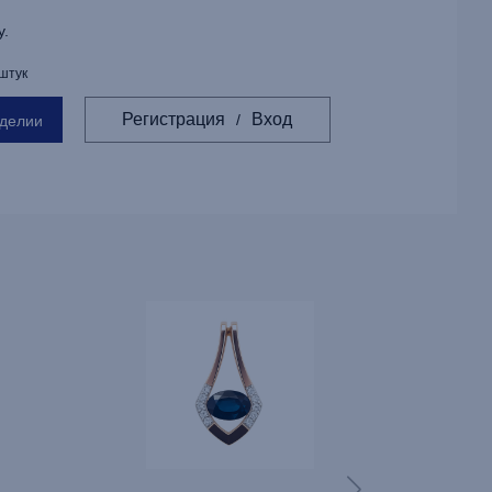
у.
 штук
Регистрация
Вход
/
зделии