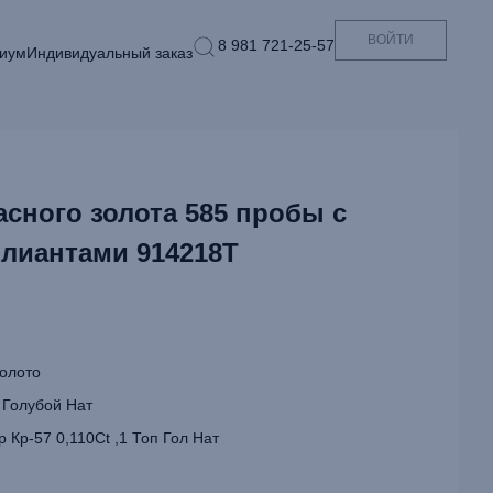
ВОЙТИ
8 981 721-25-57
иум
Индивидуальный заказ
асного золота 585 пробы с
ллиантами 914218Т
олото
 Голубой Нат
 Кр-57 0,110Ct ,1 Топ Гол Нат