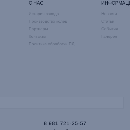
О НАС
ИНФОРМАЦ
История завода
Новости
Производство колец
Статьи
Партнеры
События
Контакты
Галерея
Политика обработки ПД
8 981 721-25-57