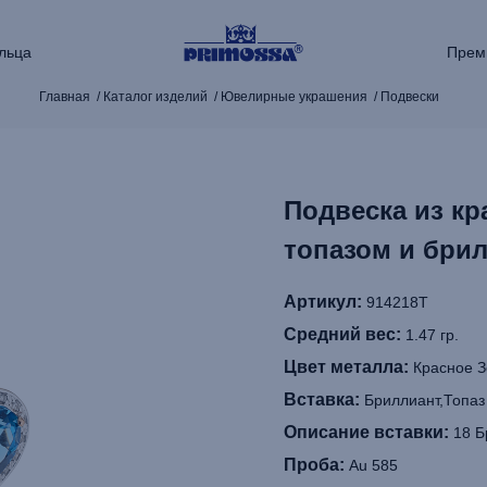
льца
Прем
Главная
Каталог изделий
Ювелирные украшения
Подвески
Подвеска из кр
топазом и бри
Артикул:
914218Т
Средний вес:
1.47 гр.
Цвет металла:
Красное З
Вставка:
Бриллиант,Топаз
Описание вставки:
18 Бр
Проба:
Au 585