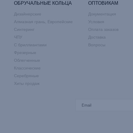
ОБРУЧАЛЬНЫЕ КОЛЬЦА
ОПТОВИКАМ
Дизайнерские
Документация
Алмазная грань, Европейские
Условия
Синтеринг
Оплата заказов
ЧПУ
Доставка
С бриллиантами
Вопросы
Фрезерные
Облегченные
Классические
Серебряные
Хиты продаж