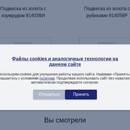
Подвеска из золота с
Подвеска из золота с
изумрудом 914038И
рубинами 914056Р
ДОБАВИТЬ
ДОБАВИТЬ
Файлы cookies и аналогичные технологии на
данном сайте
ТЕЛЬНАЯ ИНФОРМАЦИЯ ОБ
используем cookies для улучшения работы нашего сайта. Нажимая «Принять»
лашаетесь с условиями
политики
. Продолжая использовать сайт без нажатия
автоматически подтверждаете согласие.
Описание изделия
Как заказать
Вопросы
Вы смотрели