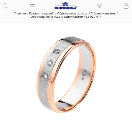
Главная
Каталог изделий
Обручальные кольца
С бриллиантами
Обручальное кольцо с бриллиантом 452-030-974