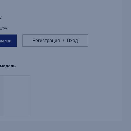
у.
 штук
Регистрация
Вход
/
зделии
 модель