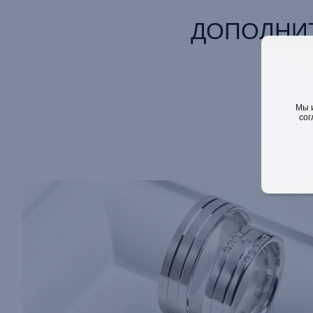
ДОПОЛНИ
Мы 
сог